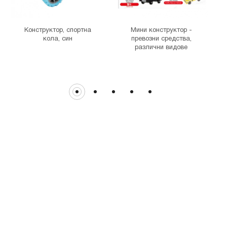
THE MALL
гр. София, бул. Цариградско шосе 115з
Конструктор, спортна
Мини конструктор -
Д
кола, син
превозни средства,
различни видове