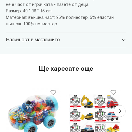
не е част от играчката - пазете от деца.
Размер: 40 * 36 * 15 cm
Материал: външна част: 95% полиестер, 5% еластан;
пълнеж: 100% полиестер
Наличност в магазините
MINISO Парадайс Център
гр. София, бул."Черни връх" №100, Парадайс Център, ниво 0
MINISO Сердика Център
Ще харесате още
гр. София, бул."Ситняково" №48, Сердика Център, ниво -1
MINISO София Ринг Мол
гр. София, бул."Околовръстен път" №214, София Ринг Мол, ниво
0
MINISO Денкоглу
гр. София, ул."Денкоглу" №44
MINISO Витоша
гр. София, бул."Витоша" №57