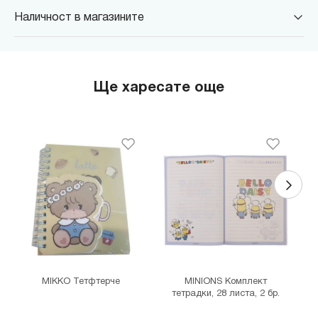
Наличност в магазините
MINISO Парадайс Център
гр. София, бул."Черни връх" №100, Парадайс Център, ниво 0
MINISO Сердика Център
Ще харесате още
гр. София, бул."Ситняково" №48, Сердика Център, ниво -1
MINISO София Ринг Мол
гр. София, бул."Околовръстен път" №214, София Ринг Мол, ниво
0
MINISO Денкоглу
гр. София, ул."Денкоглу" №44
MINISO Витоша
гр. София, бул."Витоша" №57
THE MALL
гр. София, бул. Цариградско шосе 115з
MIKKO Тетфтерче
MINIONS Комплект
тетрадки, 28 листа, 2 бр.