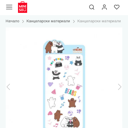
Начало
Канцеларски материали
Канцеларски материали