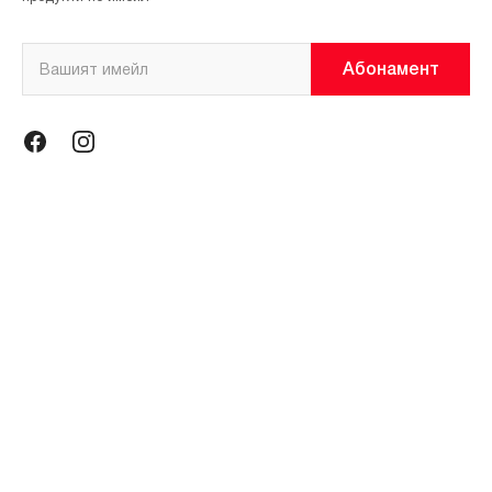
Абонамент
Информация
Общи условия
Политика за поверителност
Магазини
За нас
Контакти
Контакти