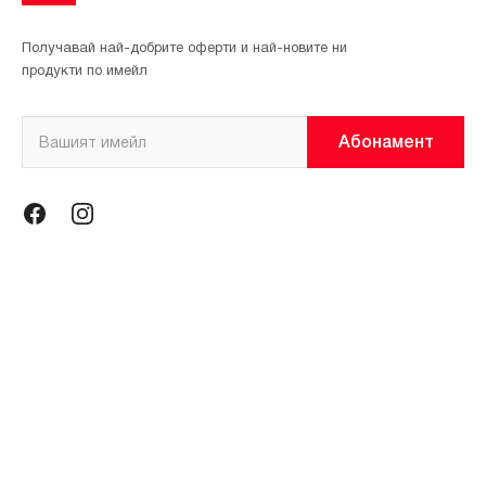
Получавай най-добрите оферти и най-новите ни
продукти по имейл
Абонамент
Информация
Общи условия
Политика за поверителност
Магазини
За нас
Контакти