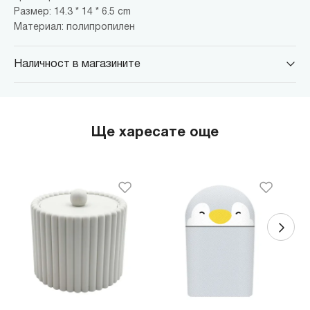
Размер: 14.3 * 14 * 6.5 cm
Материал: полипропилен
Наличност в магазините
MINISO Парадайс Център
гр. София, бул."Черни връх" №100, Парадайс Център, ниво 0
MINISO Сердика Център
Ще харесате още
гр. София, бул."Ситняково" №48, Сердика Център, ниво -1
MINISO София Ринг Мол
гр. София, бул."Околовръстен път" №214, София Ринг Мол, ниво
0
MINISO Денкоглу
гр. София, ул."Денкоглу" №44
MINISO Витоша
гр. София, бул."Витоша" №57
THE MALL
гр. София, бул. Цариградско шосе 115з