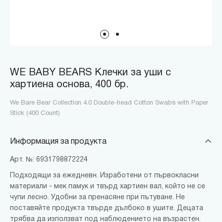
WE BABY BEARS Клечки за уши с
хартиена основа, 400 бр.
We Bare Bear Collection 4.0 Double-head Cotton Swabs with Paper
Stick (400 Count)
Информация за продукта
Арт. №: 6931798872224
Подходящи за ежедневн. Изработени от първокласни
материали - мек памук и твърд хартиен вал, който не се
чупи лесно. Удобни за пренасяне при пътуване. Не
поставяйте продукта твърде дълбоко в ушите. Децата
трябва да използват под наблюдението на възрастен.