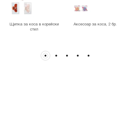
гр. София, бул."Витоша" №57
THE MALL
гр. София, бул. Цариградско шосе 115з
Щипка за коса в корейски
Аксесоар за коса, 2 бр.
стил