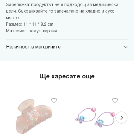
Забележка: продуктът не е подходящ за медицински
цели. Съхранявайте го запечатано на хладно и сухо
място.
Размер: 11 * 11 * 8.2 cm
Материал: памук, хартия
Наличност в магазините
MINISO Парадайс Център
гр. София, бул."Черни връх" №100, Парадайс Център, ниво 0
MINISO Сердика Център
Ще харесате още
гр. София, бул."Ситняково" №48, Сердика Център, ниво -1
MINISO София Ринг Мол
гр. София, бул."Околовръстен път" №214, София Ринг Мол, ниво
0
MINISO Денкоглу
гр. София, ул."Денкоглу" №44
MINISO Витоша