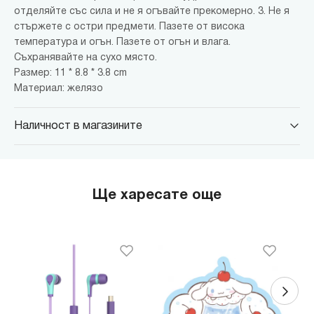
отделяйте със сила и не я огъвайте прекомерно. 3. Не я
стържете с остри предмети. Пазете от висока
температура и огън. Пазете от огън и влага.
Съхранявайте на сухо място.
Размер: 11 * 8.8 * 3.8 cm
Материал: желязо
Наличност в магазините
MINISO Парадайс Център
гр. София, бул."Черни връх" №100, Парадайс Център, ниво 0
MINISO Сердика Център
Ще харесате още
гр. София, бул."Ситняково" №48, Сердика Център, ниво -1
MINISO София Ринг Мол
гр. София, бул."Околовръстен път" №214, София Ринг Мол, ниво
0
MINISO Денкоглу
гр. София, ул."Денкоглу" №44