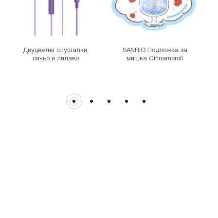
MINISO Витоша
гр. София, бул."Витоша" №57
THE MALL
гр. София, бул. Цариградско шосе 115з
Двуцветни слушалки,
SANRIO Подложка за
синьо и лилаво
мишка Cinnamoroll