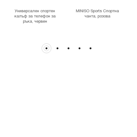
гр. София, бул. Цариградско шосе 115з
Универсален спортен
MINISO Sports Спортна
калъф за телефон за
чанта, розова
ръка, червен