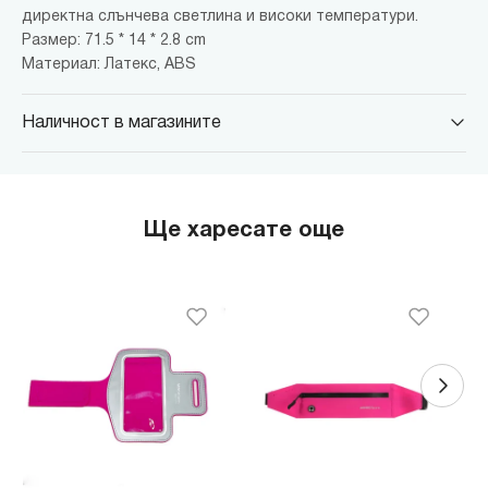
директна слънчева светлина и високи температури.
Размер: 71.5 * 14 * 2.8 cm
Материал: Латекс, ABS
Наличност в магазините
MINISO Парадайс Център
гр. София, бул."Черни връх" №100, Парадайс Център, ниво 0
MINISO Сердика Център
Ще харесате още
гр. София, бул."Ситняково" №48, Сердика Център, ниво -1
MINISO София Ринг Мол
гр. София, бул."Околовръстен път" №214, София Ринг Мол, ниво
0
MINISO Денкоглу
гр. София, ул."Денкоглу" №44
MINISO Витоша
гр. София, бул."Витоша" №57
THE MALL