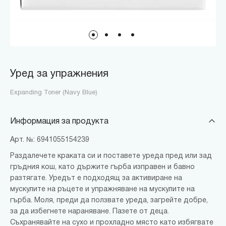
Уред за упражнения
Expanding Toner (Navy Blue)
Информация за продукта
Арт. №: 6941055154239
Раздалечете краката си и поставете уреда пред или зад
гръдния кош, като държите гърба изправен и бавно
разтягате. Уредът е подходящ за активиране на
мускулите на ръцете и упражняване на мускулите на
гърба. Моля, преди да ползвате уреда, загрейте добре,
за да избегнете нараняване. Пазете от деца.
Съхранявайте на сухо и прохладно място като избягвате