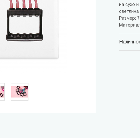
на сухо 
светлина
Размер: 71
Материал
Наличнос
MINISO
гр. София,
MINISO
гр. София,
MINISO
гр. София,
MINISO
гр. София
MINISO
гр. София
THE M