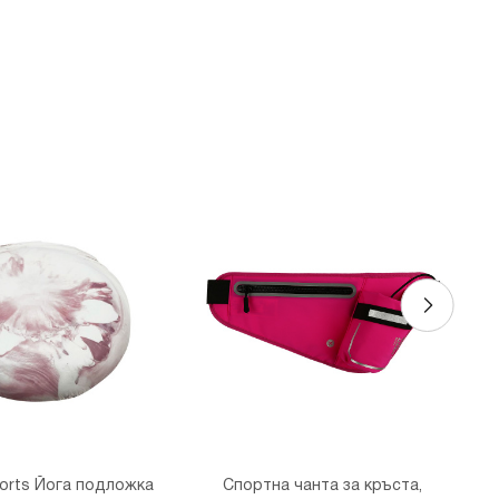
 бул. Цариградско шосе 115з
orts Йога подложка
Спортна чанта за кръста,