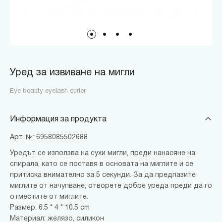
Уред за извиване на мигли
Eye beauty eyelash curler
Информация за продукта
Арт. №: 6958085502688
Уредът се използва на сухи мигли, преди нанасяне на
спирала, като се поставя в основата на миглите и се
притиска внимателно за 5 секунди. За да предпазите
миглите от начупване, отворете добре уреда преди да го
отместите от миглите.
Размер: 6.5 * 4 * 10.5 cm
Материал: желязо, силикон