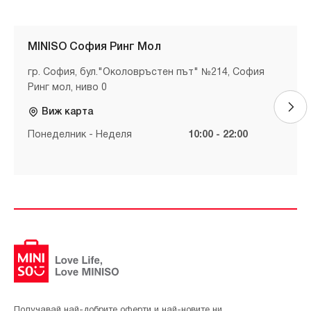
MINISO София Ринг Мол
гр. София, бул."Околовръстен път" №214, София
Ринг мол, ниво 0
Виж карта
Понеделник - Неделя
10:00 - 22:00
Получавай най-добрите оферти и най-новите ни