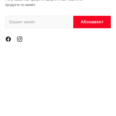
продукти по имейл
Абонамент
Информация
Общи условия
Политика за поверителност
Магазини
За нас
Контакти
Контакти