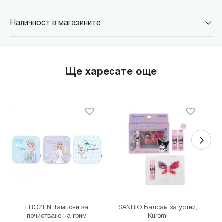
Наличност в магазините
MINISO Парадайс Център
гр. София, бул."Черни връх" №100, Парадайс Център, ниво 0
MINISO Сердика Център
Ще харесате още
гр. София, бул."Ситняково" №48, Сердика Център, ниво -1
MINISO София Ринг Мол
гр. София, бул."Околовръстен път" №214, София Ринг Мол, ниво
0
MINISO Денкоглу
гр. София, ул."Денкоглу" №44
MINISO Витоша
гр. София, бул."Витоша" №57
THE MALL
гр. София, бул. Цариградско шосе 115з
FROZEN Тампони за
SANRIO Балсам за устни,
почистване на грим
Kuromi