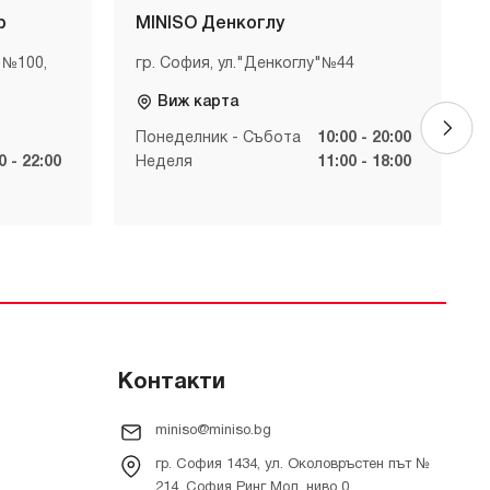
р
MINISO Денкоглу
 №100,
гр. София, ул."Денкоглу"№44
Виж карта
Понеделник - Събота
10:00 - 20:00
0 - 22:00
Неделя
11:00 - 18:00
Контакти
miniso@miniso.bg
гр. София 1434, ул. Околовръстен път №
214, София Ринг Мол, ниво 0