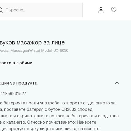
вуков масажор за лице
 Facial Massager(White) Model: JX-8030
авете в любими
ция за продукта
6941856931527
е батерията преди употреба- отворете отделението за
а, поставете батерия с бутон CR2032 според
лните и отрицателните полюси на батерията и след това
е с капачето. Относно почистването: Нанесете
щия продукт върху лицето или шията, натиснете