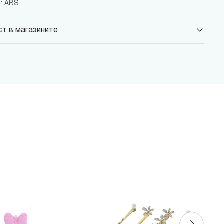
: ABS
т в магазините
 Парадайс Център
 бул."Черни връх" №100, Парадайс Център, ниво 0
 Сердика Център
 бул."Ситняково" №48, Сердика Център, ниво -1
 София Ринг Мол
 бул."Околовръстен път" №214, София Ринг Мол, ниво 0
 Денкоглу
, ул."Денкоглу" №44
 Витоша
, бул."Витоша" №57
ALL
 бул. Цариградско шосе 115з