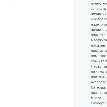
превключ
зелената
почистит
средно п
лицето и
почиства
надолу з
масажира
лосионът
продукти,
помогнет
хранител
Насърчав
на кожата
поставяйт
аксесоар
батериит
неизползв
място.
Размер: 15