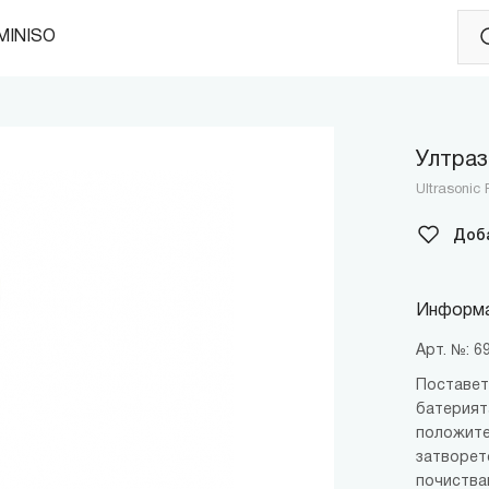
MINISO
Ултраз
Ultrasonic
Доб
Информа
Арт. №: 
Поставет
батерият
положите
затворет
почиства