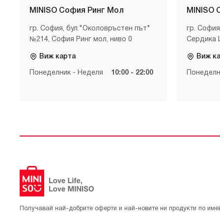
MINISO София Ринг Мол
MINISO 
гр. София, бул."Околовръстен път"
гр. София
№214, София Ринг мол, ниво 0
Сердика 
Виж карта
Виж к
Понеделник - Неделя
10:00 - 22:00
Понеделн
Получавай най-добрите оферти и най-новите ни продукти по име