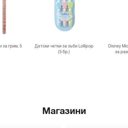
 за грим, 5
Детски четки за зъби Lollipop
Disney Mi
(3 бр.)
за раз
Магазини