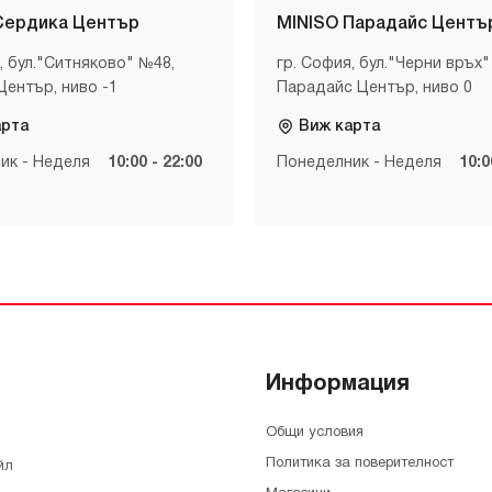
Сердика Център
MINISO Парадайс Центъ
, бул."Ситняково" №48,
гр. София, бул."Черни връх"
Център, ниво -1
Парадайс Център, ниво 0
арта
Виж карта
ик - Неделя
10:00 - 22:00
Понеделник - Неделя
10:0
Информация
Общи условия
Политика за поверителност
йл