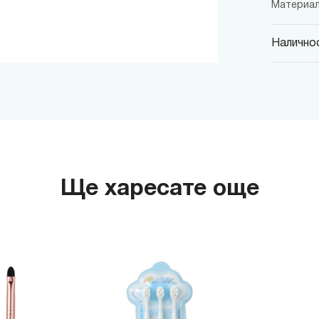
Материал
Наличнос
MINISO
гр. София,
MINISO
гр. София,
MINISO
гр. София,
Ще харесате още
MINISO
гр. София
MINISO
гр. София
THE M
гр. София,