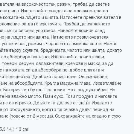
вателя на високочестотен режим, трябва да светне
 светлина. Използвайте сондата на масажора, за да
е кожата на лицето и шията. Натиснете превключвателя в
оложение, за да го изключите. Трябва да изплакнете
ли шията си след употреба. Нанесете лосион след
не на лицето или шията. Натиснете превключвателя
а успокояващ режим - червената лампичка свети. Нежно
йте върху скулите, брадичката, челото или шията, докато
 се абсорбира напълно. Използвайте почистващи
 тонери, серуми, овлажнители, кремове и маски, за да
е на кожата си да абсорбира по-добре влагата и
ните вещества. Дълбоко почистване. Овлажняване.
ане на абсорбцията. Кръгла масажна глава. Изсветляване
. Батерия тип бутон. Преносим. Не е водоустойчив. Не
е на влажно място. Пази сухо. Този продукт и неговите
и не са играчки. Дръжте ги далече от деца. Извадете
е от оборудването, когато се очаква дълъг период на
ане (повече от 2 месеца). Съхранявайте на хладно и сухо
.3 * 4.1 * 3 cm