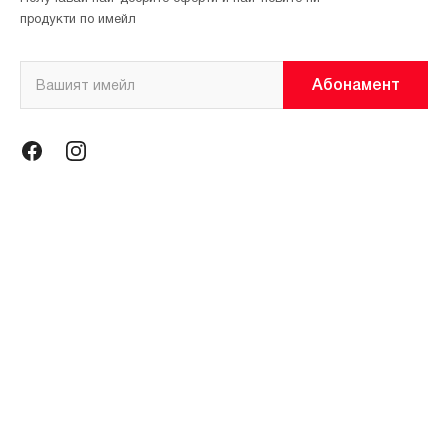
продукти по имейл
Абонамент
Информация
Общи условия
Политика за поверителност
Магазини
За нас
Контакти
Контакти