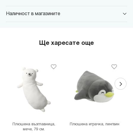
Наличност в магазините
MINISO Парадайс Център
гр. София, бул."Черни връх" №100, Парадайс Център, ниво 0
MINISO Сердика Център
Ще харесате още
гр. София, бул."Ситняково" №48, Сердика Център, ниво -1
MINISO София Ринг Мол
гр. София, бул."Околовръстен път" №214, София Ринг Мол, ниво
0
MINISO Денкоглу
гр. София, ул."Денкоглу" №44
MINISO Витоша
гр. София, бул."Витоша" №57
THE MALL
гр. София, бул. Цариградско шосе 115з
Плюшена възглавница,
Плюшена играчка, пингвин
мече, 79 см.