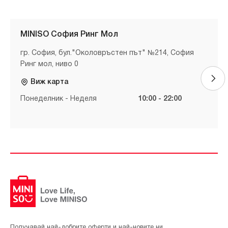
MINISO София Ринг Мол
гр. София, бул."Околовръстен път" №214, София
Ринг мол, ниво 0
Виж карта
Понеделник - Неделя
10:00 - 22:00
Получавай най-добрите оферти и най-новите ни