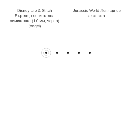
гр. София, бул. Цариградско шосе 115з
Disney Lilo & Stitch
Jurassic World Лепящи се
Въртяща се метална
листчета
химикалка (1.0 мм, черна)
х
(Angel)