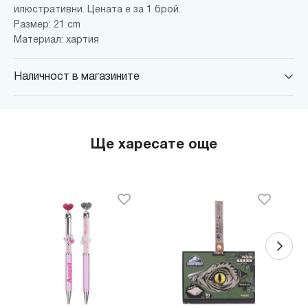
илюстративни. Цената е за 1 брой.
Размер: 21 cm
Материал: хартия
Наличност в магазините
MINISO Парадайс Център
гр. София, бул."Черни връх" №100, Парадайс Център, ниво 0
MINISO Сердика Център
Ще харесате още
гр. София, бул."Ситняково" №48, Сердика Център, ниво -1
MINISO София Ринг Мол
гр. София, бул."Околовръстен път" №214, София Ринг Мол, ниво
0
MINISO Денкоглу
гр. София, ул."Денкоглу" №44
MINISO Витоша
гр. София, бул."Витоша" №57
THE MALL