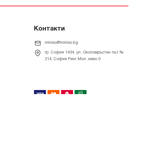
Контакти
miniso@miniso.bg
гр. София 1434, ул. Околовръстен път №
214, София Ринг Мол, ниво 0
Онлайн магазин от
RIZN