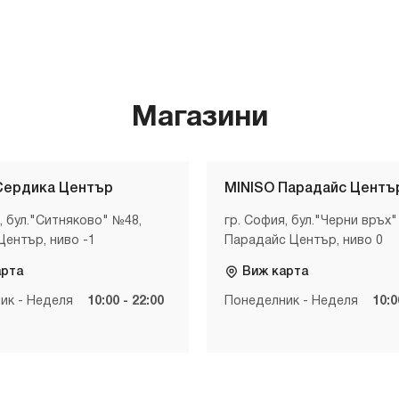
Магазини
Сердика Център
MINISO Парадайс Центъ
, бул."Ситняково" №48,
гр. София, бул."Черни връх"
Център, ниво -1
Парадайс Център, ниво 0
арта
Виж карта
ик - Неделя
10:00 - 22:00
Понеделник - Неделя
10:0