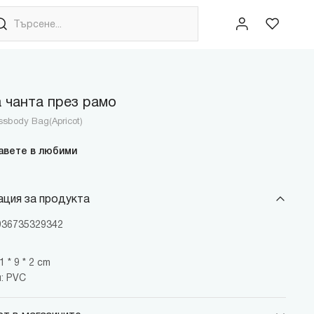
 чанта през рамо
ossbody Bag(Apricot)
авете в любими
ция за продукта
6936735329342
 * 9 * 2 cm
: PVC