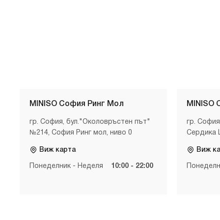
MINISO София Ринг Мол
MINISO 
гр. София, бул."Околовръстен път"
гр. София
№214, София Ринг мол, ниво 0
Сердика 
Виж карта
Виж к
Понеделник - Неделя
10:00 - 22:00
Понеделн