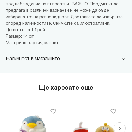
под наблюдение на възрастни.. ВАЖНО! Продуктът се
предлага в различни варианти и не може да бъде
избирана точна разновидност. Доставката се извършва
според наличностите. Снимките са илюстративни.
Цената е за 1 брой.
Размер: 14 cm
Материал: хартия, магнит
Наличност в магазините
MINISO Парадайс Център
гр. София, бул."Черни връх" №100, Парадайс Център, ниво 0
MINISO Сердика Център
Ще харесате още
гр. София, бул."Ситняково" №48, Сердика Център, ниво -1
MINISO София Ринг Мол
гр. София, бул."Околовръстен път" №214, София Ринг Мол, ниво
0
MINISO Денкоглу
гр. София, ул."Денкоглу" №44