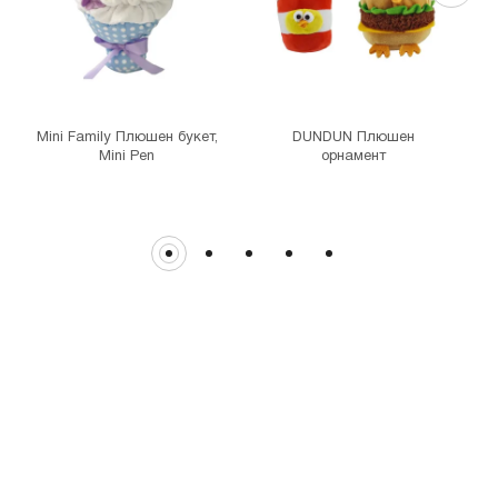
MINISO Витоша
гр. София, бул."Витоша" №57
THE MALL
гр. София, бул. Цариградско шосе 115з
Mini Family Плюшен букет,
DUNDUN Плюшен
Mini Pen
орнамент