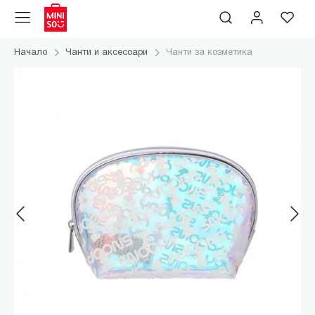
Начало
Чанти и аксесоари
Чанти за козметика