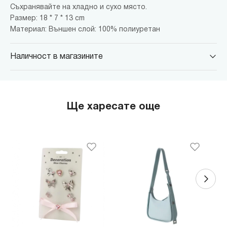
Съхранявайте на хладно и сухо място.
Размер: 18 * 7 * 13 cm
Материал: Външен слой: 100% полиуретан
Наличност в магазините
MINISO Парадайс Център
гр. София, бул."Черни връх" №100, Парадайс Център, ниво 0
MINISO Сердика Център
Ще харесате още
гр. София, бул."Ситняково" №48, Сердика Център, ниво -1
MINISO София Ринг Мол
гр. София, бул."Околовръстен път" №214, София Ринг Мол, ниво
0
MINISO Денкоглу
гр. София, ул."Денкоглу" №44
MINISO Витоша
гр. София, бул."Витоша" №57
THE MALL