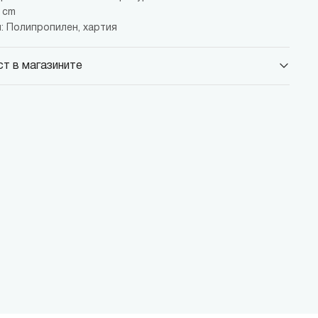
 cm
: Полипропилен, хартия
т в магазините
 Парадайс Център
 бул."Черни връх" №100, Парадайс Център, ниво 0
 Сердика Център
 бул."Ситняково" №48, Сердика Център, ниво -1
 София Ринг Мол
 бул."Околовръстен път" №214, София Ринг Мол, ниво 0
 Денкоглу
, ул."Денкоглу" №44
 Витоша
, бул."Витоша" №57
ALL
 бул. Цариградско шосе 115з