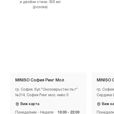
и двойни стени, 350 мл
(розова)
MINISO София Ринг Мол
MINISO 
гр. София, бул."Околовръстен път"
гр. София
№214, София Ринг мол, ниво 0
Сердика 
Виж карта
Виж к
Понеделник - Неделя
10:00 - 22:00
Понеделн