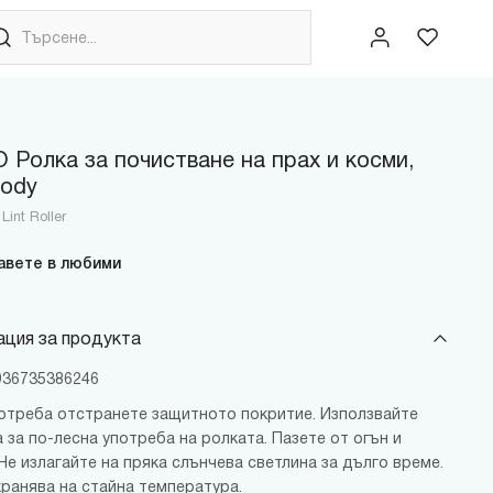
 Ролка за почистване на прах и косми,
lody
int Roller
авете в любими
ция за продукта
6936735386246
отреба отстранете защитното покритие. Използвайте
 за по-лесна употреба на ролката. Пазете от огън и
Не излагайте на пряка слънчева светлина за дълго време.
хранява на стайна температура.