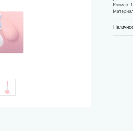
Размер: 1
Материал
Наличнос
MINISO
гр. София,
MINISO
гр. София,
MINISO
гр. София,
MINISO
гр. София
MINISO
гр. София
THE M
гр. София,