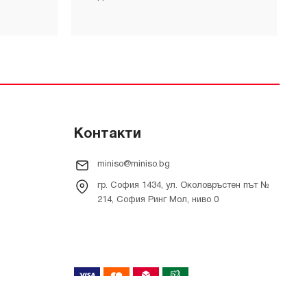
Контакти
miniso@miniso.bg
гр. София 1434, ул. Околовръстен път №
214, София Ринг Мол, ниво 0