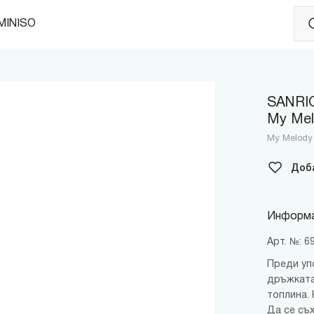
MINISO
SANRIO
My Me
My Melody L
Доб
Информа
Арт. №: 
Преди уп
дръжката
топлина. 
Да се съ