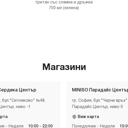
тритан със сламка и дръжка
750 мл (зелена)
Магазини
Сердика Център
MINISO Парадайс Центъ
, бул."Ситняково" №48,
гр. София, бул."Черни връх"
Център, ниво -1
Парадайс Център, ниво 0
арта
Виж карта
ик - Неделя
10:00 - 22:00
Понеделник - Неделя
10:0