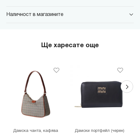
Наличност в магазините
MINISO Парадайс Център
гр. София, бул."Черни връх" №100, Парадайс Център, ниво 0
MINISO Сердика Център
Ще харесате още
гр. София, бул."Ситняково" №48, Сердика Център, ниво -1
MINISO София Ринг Мол
гр. София, бул."Околовръстен път" №214, София Ринг Мол, ниво
0
MINISO Денкоглу
гр. София, ул."Денкоглу" №44
MINISO Витоша
гр. София, бул."Витоша" №57
THE MALL
гр. София, бул. Цариградско шосе 115з
Дамска чанта, кафява
Дамски портфейл (черен)