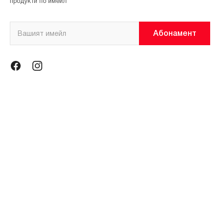
продукти по имейл
Абонамент
Информация
Общи условия
Политика за поверителност
Магазини
За нас
Контакти
Контакти