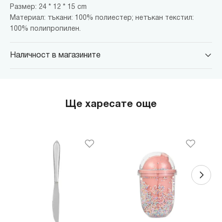
Размер: 24 * 12 * 15 cm
Материал: тъкани: 100% полиестер; нетъкан текстил:
100% полипропилен.
Наличност в магазините
MINISO Парадайс Център
гр. София, бул."Черни връх" №100, Парадайс Център, ниво 0
MINISO Сердика Център
Ще харесате още
гр. София, бул."Ситняково" №48, Сердика Център, ниво -1
MINISO София Ринг Мол
гр. София, бул."Околовръстен път" №214, София Ринг Мол, ниво
0
MINISO Денкоглу
гр. София, ул."Денкоглу" №44
MINISO Витоша
гр. София, бул."Витоша" №57
THE MALL