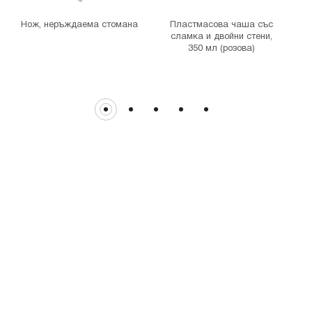
гр. София, бул. Цариградско шосе 115з
Нож, неръждаема стомана
Пластмасова чаша със
сламка и двойни стени,
350 мл (розова)