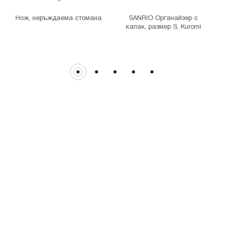
гр. София, бул. Цариградско шосе 115з
Нож, неръждаема стомана
SANRIO Органайзер с
капак, размер S, Kuromi