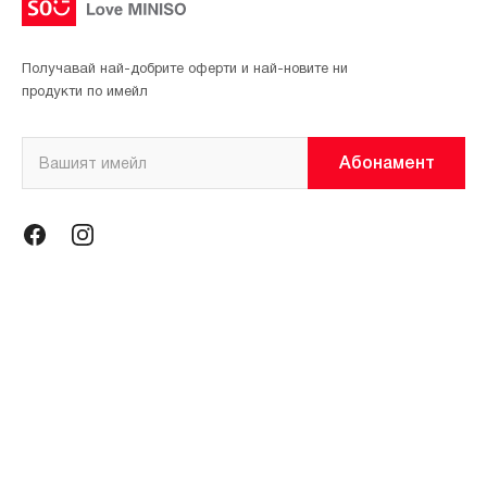
Получавай най-добрите оферти и най-новите ни
продукти по имейл
Абонамент
Информация
Общи условия
Политика за поверителност
Магазини
За нас
Контакти