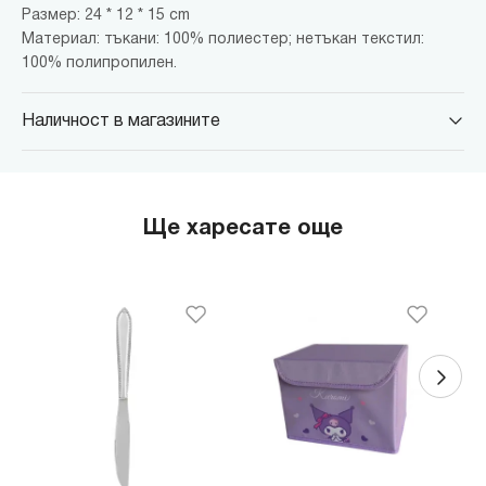
Размер: 24 * 12 * 15 cm
Материал: тъкани: 100% полиестер; нетъкан текстил:
100% полипропилен.
Наличност в магазините
MINISO Парадайс Център
гр. София, бул."Черни връх" №100, Парадайс Център, ниво 0
MINISO Сердика Център
Ще харесате още
гр. София, бул."Ситняково" №48, Сердика Център, ниво -1
MINISO София Ринг Мол
гр. София, бул."Околовръстен път" №214, София Ринг Мол, ниво
0
MINISO Денкоглу
гр. София, ул."Денкоглу" №44
MINISO Витоша
гр. София, бул."Витоша" №57
THE MALL