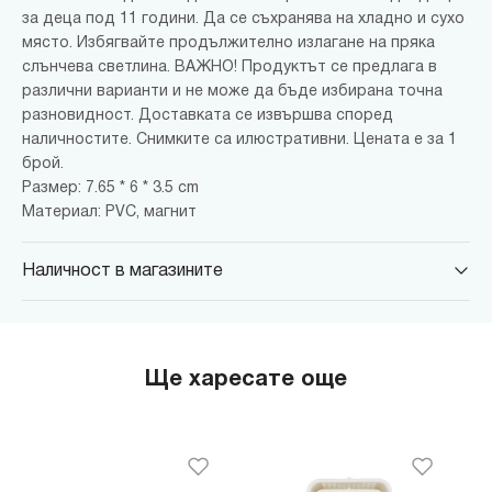
за деца под 11 години. Да се ​​съхранява на хладно и сухо
място. Избягвайте продължително излагане на пряка
слънчева светлина. ВАЖНО! Продуктът се предлага в
различни варианти и не може да бъде избирана точна
разновидност. Доставката се извършва според
наличностите. Снимките са илюстративни. Цената е за 1
брой.
Размер: 7.65 * 6 * 3.5 cm
Материал: PVC, магнит
Наличност в магазините
MINISO Парадайс Център
гр. София, бул."Черни връх" №100, Парадайс Център, ниво 0
MINISO Сердика Център
Ще харесате още
гр. София, бул."Ситняково" №48, Сердика Център, ниво -1
MINISO София Ринг Мол
гр. София, бул."Околовръстен път" №214, София Ринг Мол, ниво
0