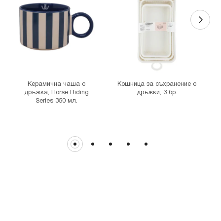
MINISO Денкоглу
гр. София, ул."Денкоглу" №44
MINISO Витоша
гр. София, бул."Витоша" №57
THE MALL
гр. София, бул. Цариградско шосе 115з
Керамична чаша с
Кошница за съхранение с
дръжка, Horse Riding
дръжки, 3 бр.
Series 350 мл.