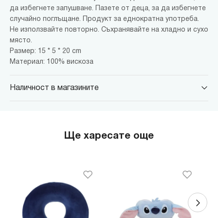
да избегнете запушване. Пазете от деца, за да избегнете
случайно поглъщане. Продукт за еднократна употреба.
Не използвайте повторно. Съхранявайте на хладно и сухо
място.
Размер: 15 * 5 * 20 cm
Материал: 100% вискоза
Наличност в магазините
MINISO Парадайс Център
гр. София, бул."Черни връх" №100, Парадайс Център, ниво 0
MINISO Сердика Център
Ще харесате още
гр. София, бул."Ситняково" №48, Сердика Център, ниво -1
MINISO София Ринг Мол
гр. София, бул."Околовръстен път" №214, София Ринг Мол, ниво
0
MINISO Денкоглу
гр. София, ул."Денкоглу" №44