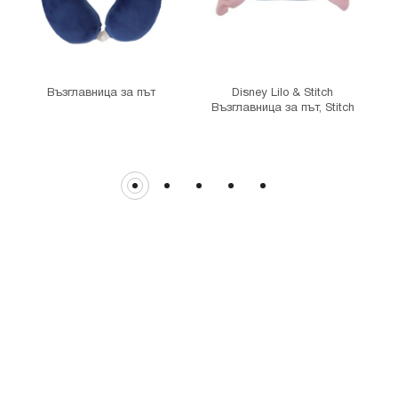
MINISO Витоша
гр. София, бул."Витоша" №57
THE MALL
гр. София, бул. Цариградско шосе 115з
Възглавница за път
Disney Lilo & Stitch
Възглавница за път, Stitch