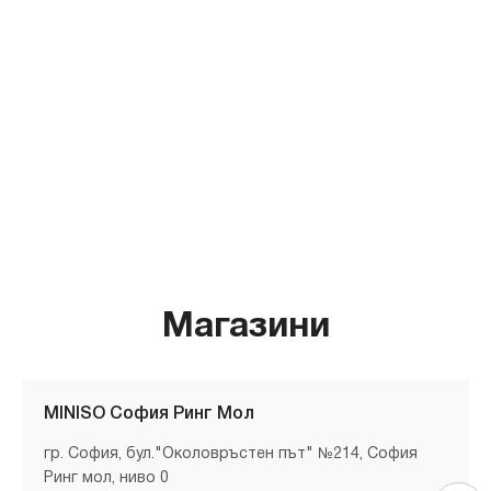
Магазини
MINISO София Ринг Мол
гр. София, бул."Околовръстен път" №214, София
Ринг мол, ниво 0