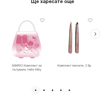
Ще харесате още
гр. София, бул."Ситняково" №48, Сердика Център, ниво -1
MINISO София Ринг Мол
гр. София, бул."Околовръстен път" №214, София Ринг Мол, ниво
0
MINISO Денкоглу
гр. София, ул."Денкоглу" №44
MINISO Витоша
гр. София, бул."Витоша" №57
THE MALL
гр. София, бул. Цариградско шосе 115з
SANRIO Комплект за
Комплект пинсети, 2 бр.
пътуване, Hello Kitty