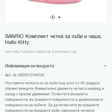
SANRIO Комплект четка за зъби и чаша,
Hello Kitty
Hello Kitty Foldable Toothbrush & Bathroom Cup
Информация за продукта
Арт. №: 6925912104155
Поставете четката си за зъби под ъгъл от 45 градуса
спрямо венците. Внимателно движете четката напред и
назад с кратки движения. Почистете външните
повърхности, вътрешните повърхности и дъвкателните
повърхности на зъбите. За да почистите вътрешните
повърхности на предните зъби, наклонете четката