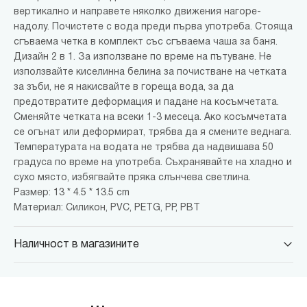
вертикално и направете няколко движения нагоре-
надолу. Почистете с вода преди първа употреба. Стояща
сгъваема четка в комплект със сгъваема чаша за баня.
Дизайн 2 в 1. За използване по време на пътуване. Не
използвайте киселинна белина за почистване на четката
за зъби, не я накисвайте в гореща вода, за да
предотвратите деформация и падане на косъмчетата.
Сменяйте четката на всеки 1-3 месеца. Ако косъмчетата
се огънат или деформират, трябва да я смените веднага.
Температурата на водата не трябва да надвишава 50
градуса по време на употреба. Съхранявайте на хладно и
сухо място, избягвайте пряка слънчева светлина.
Размер: 13 * 4.5 * 13.5 cm
Материал: Силикон, PVC, PETG, PP, PBT
Наличност в магазините
MINISO Парадайс Център
гр. София, бул."Черни връх" №100, Парадайс Център, ниво 0
MINISO Сердика Център