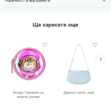
Наличност в магазините
MINISO Парадайс Център
гр. София, бул."Черни връх" №100, Парадайс Център, ниво 0
MINISO Сердика Център
Ще харесате още
гр. София, бул."Ситняково" №48, Сердика Център, ниво -1
MINISO София Ринг Мол
гр. София, бул."Околовръстен път" №214, София Ринг Мол, ниво
0
MINISO Денкоглу
гр. София, ул."Денкоглу" №44
MINISO Витоша
гр. София, бул."Витоша" №57
THE MALL
гр. София, бул. Цариградско шосе 115з
Snoopy Портмоне за
Дамска чанта, синя
монети, розово