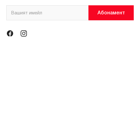
Абонамент
Информация
Общи условия
Политика за поверителност
Магазини
За нас
Контакти
Контакти
miniso@miniso.bg