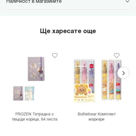
Наличност в магазините
MINISO Парадайс Център
гр. София, бул."Черни връх" №100, Парадайс Център, ниво 0
MINISO Сердика Център
Ще харесате още
гр. София, бул."Ситняково" №48, Сердика Център, ниво -1
MINISO София Ринг Мол
гр. София, бул."Околовръстен път" №214, София Ринг Мол, ниво
0
MINISO Денкоглу
гр. София, ул."Денкоглу" №44
MINISO Витоша
гр. София, бул."Витоша" №57
THE MALL
гр. София, бул. Цариградско шосе 115з
FROZEN Тетрадка с
Butterbear Комплект
твърди корици, 64 листа
маркери