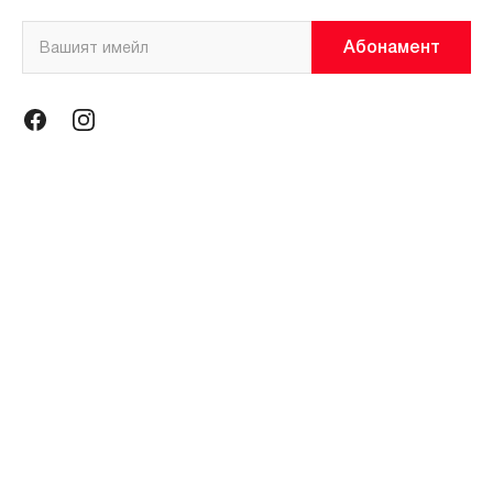
Абонамент
Информация
Общи условия
Политика за поверителност
Магазини
За нас
Контакти
Контакти
miniso@miniso.bg