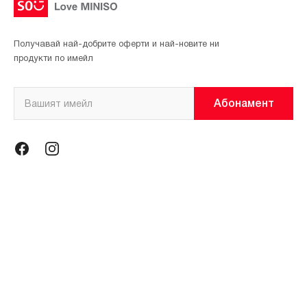
Получавай най-добрите оферти и най-новите ни
продукти по имейл
Абонамент
Информация
Общи условия
Политика за поверителност
Магазини
За нас
Контакти