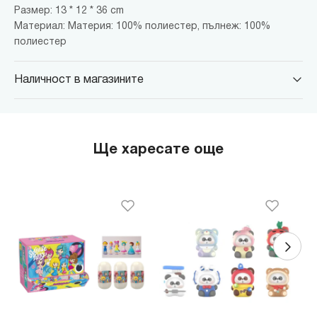
Размер: 13 * 12 * 36 cm
Материал: Материя: 100% полиестер, пълнеж: 100%
полиестер
Наличност в магазините
MINISO Парадайс Център
гр. София, бул."Черни връх" №100, Парадайс Център, ниво 0
MINISO Сердика Център
Ще харесате още
гр. София, бул."Ситняково" №48, Сердика Център, ниво -1
MINISO София Ринг Мол
гр. София, бул."Околовръстен път" №214, София Ринг Мол, ниво
0
MINISO Денкоглу
гр. София, ул."Денкоглу" №44
MINISO Витоша
гр. София, бул."Витоша" №57
THE MALL