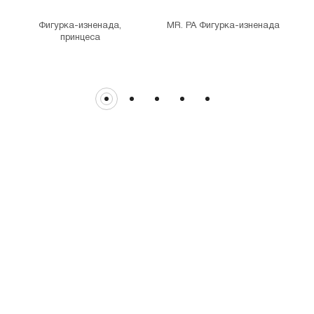
гр. София, бул. Цариградско шосе 115з
Фигурка-изненада,
MR. PA Фигурка-изненада
принцеса