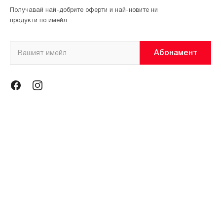
Получавай най-добрите оферти и най-новите ни
продукти по имейл
Абонамент
Информация
Общи условия
Политика за поверителност
Магазини
За нас
Контакти