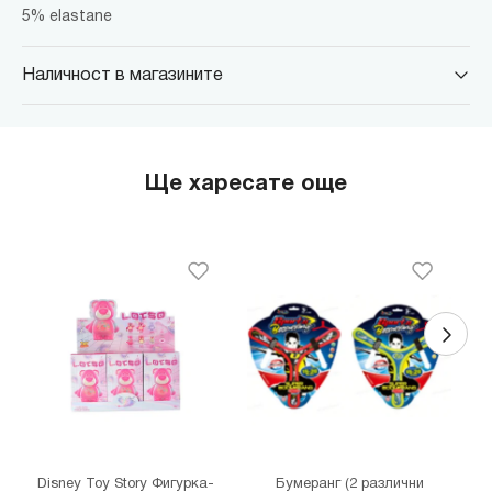
5% elastane
Наличност в магазините
MINISO Парадайс Център
гр. София, бул."Черни връх" №100, Парадайс Център, ниво 0
MINISO Сердика Център
Ще харесате още
гр. София, бул."Ситняково" №48, Сердика Център, ниво -1
MINISO София Ринг Мол
гр. София, бул."Околовръстен път" №214, София Ринг Мол, ниво
0
MINISO Денкоглу
гр. София, ул."Денкоглу" №44
MINISO Витоша
гр. София, бул."Витоша" №57
THE MALL
гр. София, бул. Цариградско шосе 115з
Disney Toy Story Фигурка-
Бумеранг (2 различни