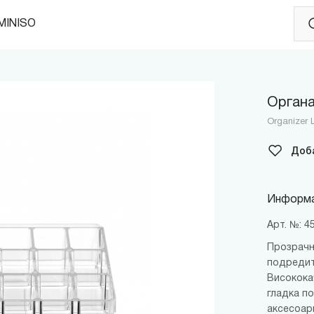
MINISO
Органа
Organizer 
Доб
Информа
Арт. №: 
Прозрачн
подредит
Високока
гладка п
аксесоар