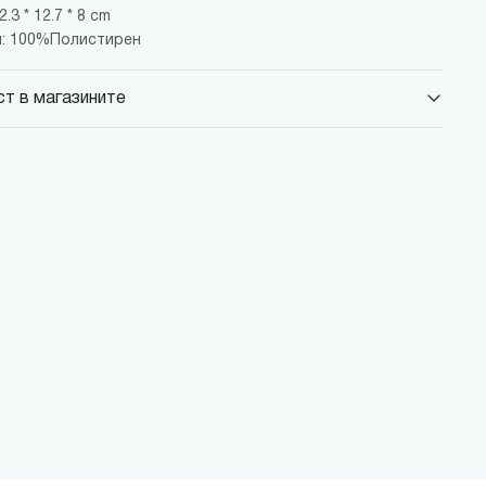
.3 * 12.7 * 8 cm
: 100%Полистирен
т в магазините
 Парадайс Център
 бул."Черни връх" №100, Парадайс Център, ниво 0
 Сердика Център
 бул."Ситняково" №48, Сердика Център, ниво -1
 София Ринг Мол
 бул."Околовръстен път" №214, София Ринг Мол, ниво 0
 Денкоглу
, ул."Денкоглу" №44
 Витоша
, бул."Витоша" №57
ALL
 бул. Цариградско шосе 115з