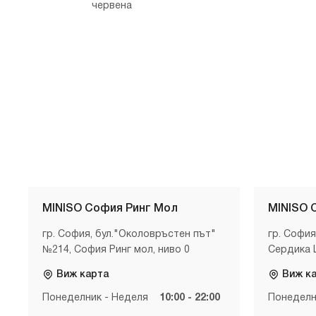
червена
MINISO София Ринг Мол
MINISO 
гр. София, бул."Околовръстен път"
гр. София
№214, София Ринг мол, ниво 0
Сердика 
Виж карта
Виж к
Понеделник - Неделя
10:00 - 22:00
Понеделн