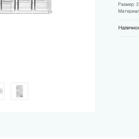
Размер: 22
Материал
Наличнос
MINISO
гр. София,
MINISO
гр. София,
MINISO
гр. София,
MINISO
гр. София
MINISO
гр. София
THE M
гр. София,