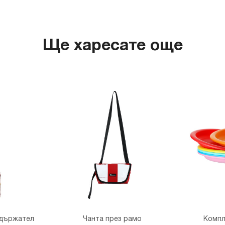
Ще харесате още
одържател
Чанта през рамо
Компл