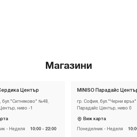
Магазини
Сердика Център
MINISO Парадайс Центъ
, бул."Ситняково" №48,
гр. София, бул."Черни връх"
Център, ниво -1
Парадайс Център, ниво 0
арта
Виж карта
ик - Неделя
10:00 - 22:00
Понеделник - Неделя
10:0