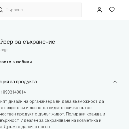
йзер за съхранение
Large
авете в любими
ция за продукта
4518903140014
ият дизайн на органайзера ви дава възможност да
е вещите си и лесно да видите всичко вътре.
чествен продукт с дълъг живот. Полирани краища и
овърхност. Идеален за съхраняване на козметика и
и. Дръжте далеч от огън.