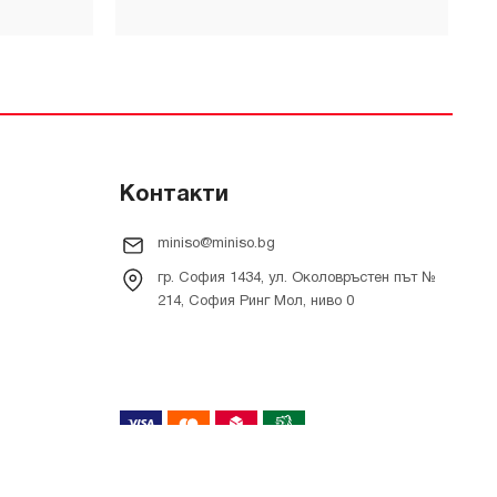
Контакти
miniso@miniso.bg
гр. София 1434, ул. Околовръстен път №
214, София Ринг Мол, ниво 0