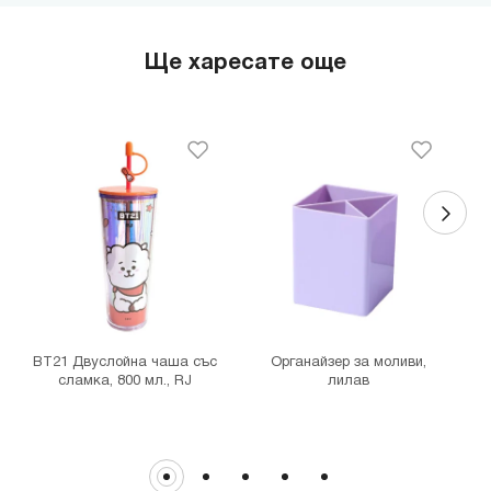
гр. София, бул."Черни връх" №100, Парадайс Център, ниво 0
MINISO Сердика Център
Ще харесате още
гр. София, бул."Ситняково" №48, Сердика Център, ниво -1
MINISO София Ринг Мол
гр. София, бул."Околовръстен път" №214, София Ринг Мол, ниво
0
MINISO Денкоглу
гр. София, ул."Денкоглу" №44
MINISO Витоша
гр. София, бул."Витоша" №57
THE MALL
гр. София, бул. Цариградско шосе 115з
BT21 Двуслойна чаша със
Органайзер за моливи,
сламка, 800 мл., RJ
лилав