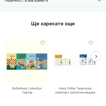
Наличност в магазините
MINISO Парадайс Център
гр. София, бул."Черни връх" №100, Парадайс Център, ниво 0
MINISO Сердика Център
Ще харесате още
гр. София, бул."Ситняково" №48, Сердика Център, ниво -1
MINISO София Ринг Мол
гр. София, бул."Околовръстен път" №214, София Ринг Мол, ниво
0
MINISO Денкоглу
гр. София, ул."Денкоглу" №44
MINISO Витоша
гр. София, бул."Витоша" №57
THE MALL
гр. София, бул. Цариградско шосе 115з
Butterbear Collection
Harry Potter Творчески
Тефтер
комплект, различни видове