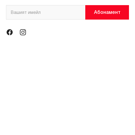
Абонамент
Информация
Общи условия
Политика за поверителност
Магазини
За нас
Контакти
Контакти
miniso@miniso.bg