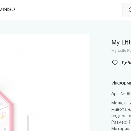
MINISO
My Litt
My Little P
Доб
Информа
Арт. №: 
Моля, сг
живота н
чадъра з
Размер: 75
Материал: