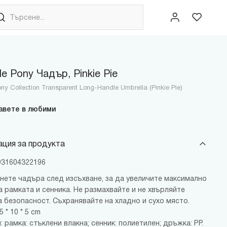
le Pony Чадър, Pinkie Pie
ony Collection Transparent Long-Handle Umbrella (Pinkie Pie)
авете в любими
ция за продукта
6931604322196
ънете чадъра след изсъхване, за да увеличите максимално
а рамката и сенника. Не размахвайте и не хвърляйте
а безопасност. Съхранявайте на хладно и сухо място.
 * 10 * 5 cm
 рамка: стъклени влакна; сенник: полиетилен; дръжка: PP.