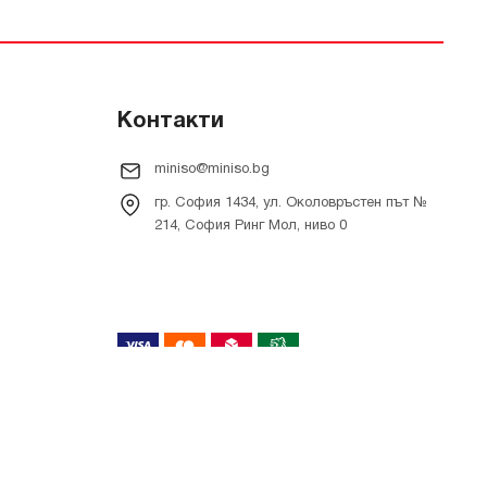
Контакти
miniso@miniso.bg
гр. София 1434, ул. Околовръстен път №
214, София Ринг Мол, ниво 0
Онлайн магазин от
RIZN