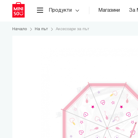
Продукти
Магазини
За 
Начало
На път
Аксесоари за път