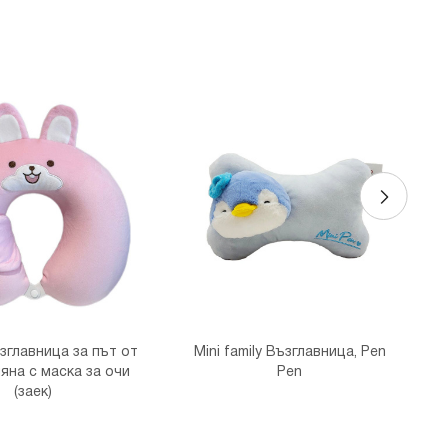
зглавница за път от
Mini family Възглавница, Pen
В
яна с маска за очи
Pen
(заек)