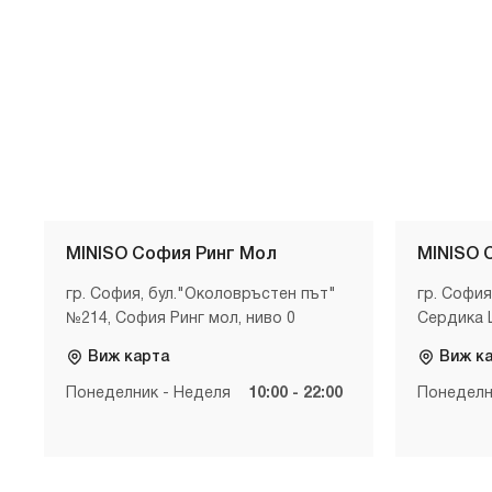
MINISO София Ринг Мол
MINISO 
гр. София, бул."Околовръстен път"
гр. София
№214, София Ринг мол, ниво 0
Сердика 
Виж карта
Виж к
Понеделник - Неделя
10:00 - 22:00
Понеделн