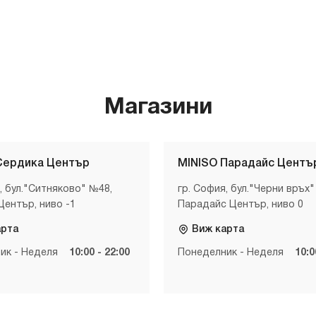
Магазини
Сердика Център
MINISO Парадайс Центъ
, бул."Ситняково" №48,
гр. София, бул."Черни връх"
Център, ниво -1
Парадайс Център, ниво 0
арта
Виж карта
ик - Неделя
10:00 - 22:00
Понеделник - Неделя
10:0