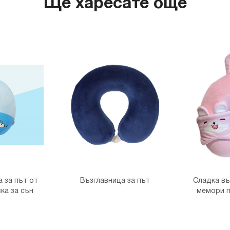
Ще харесате още
 за път от
Възглавница за път
Сладка въ
ка за сън
мемори п