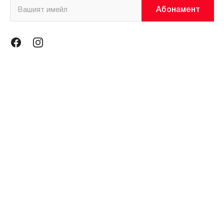
Абонамент
Информация
Общи условия
Политика за поверителност
Магазини
За нас
Контакти
Контакти
miniso@miniso.bg
гр. София 1434, ул. Околовръстен път № 214, София Ринг