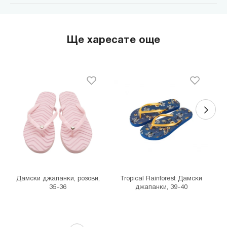
MINISO Парадайс Център
гр. София, бул."Черни връх" №100, Парадайс Център, ниво 0
MINISO Сердика Център
Ще харесате още
гр. София, бул."Ситняково" №48, Сердика Център, ниво -1
MINISO София Ринг Мол
гр. София, бул."Околовръстен път" №214, София Ринг Мол, ниво
0
MINISO Денкоглу
гр. София, ул."Денкоглу" №44
MINISO Витоша
гр. София, бул."Витоша" №57
THE MALL
гр. София, бул. Цариградско шосе 115з
Дамски джапанки, розови,
Tropical Rainforest Дамски
35-36
джапанки, 39-40