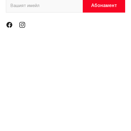
Абонамент
Информация
Общи условия
Политика за поверителност
Магазини
За нас
Контакти
Контакти
miniso@miniso.bg
гр. София 1434, ул. Околовръстен път № 214, София Ринг