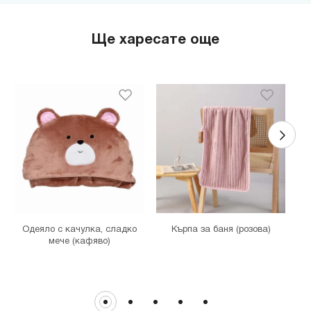
гр. София, бул."Черни връх" №100, Парадайс Център, ниво 0
MINISO Сердика Център
Ще харесате още
гр. София, бул."Ситняково" №48, Сердика Център, ниво -1
MINISO София Ринг Мол
гр. София, бул."Околовръстен път" №214, София Ринг Мол, ниво
0
MINISO Денкоглу
гр. София, ул."Денкоглу" №44
MINISO Витоша
гр. София, бул."Витоша" №57
THE MALL
гр. София, бул. Цариградско шосе 115з
Одеяло с качулка, сладко
Кърпа за баня (розова)
мече (кафяво)