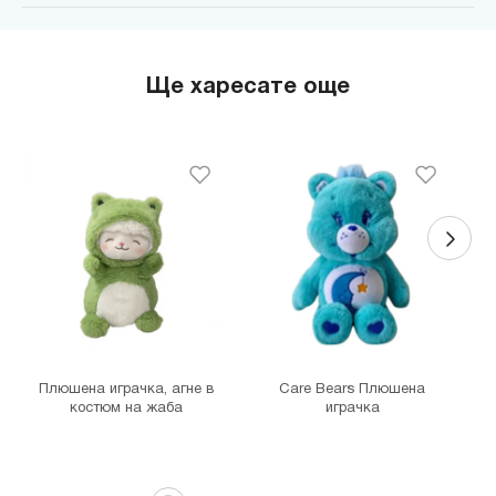
MINISO Парадайс Център
гр. София, бул."Черни връх" №100, Парадайс Център, ниво 0
MINISO Сердика Център
Ще харесате още
гр. София, бул."Ситняково" №48, Сердика Център, ниво -1
MINISO София Ринг Мол
гр. София, бул."Околовръстен път" №214, София Ринг Мол, ниво
0
MINISO Денкоглу
гр. София, ул."Денкоглу" №44
MINISO Витоша
гр. София, бул."Витоша" №57
THE MALL
гр. София, бул. Цариградско шосе 115з
Плюшена играчка, агне в
Care Bears Плюшена
костюм на жаба
играчка