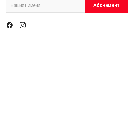
Абонамент
Информация
Общи условия
Политика за поверителност
Магазини
За нас
Контакти
Контакти
miniso@miniso.bg
гр. София 1434, ул. Околовръстен път № 214, София Ринг