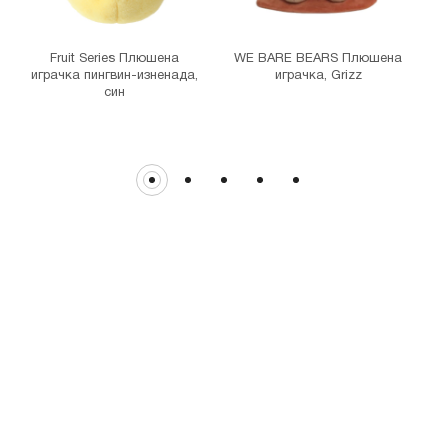
THE MALL
гр. София, бул. Цариградско шосе 115з
Fruit Series Плюшена
WE BARE BEARS Плюшена
играчка пингвин-изненада,
играчка, Grizz
син