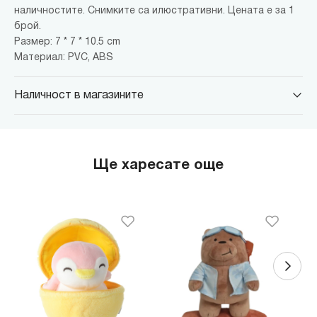
наличностите. Снимките са илюстративни. Цената е за 1
брой.
Размер: 7 * 7 * 10.5 cm
Материал: PVC, ABS
Наличност в магазините
MINISO Парадайс Център
гр. София, бул."Черни връх" №100, Парадайс Център, ниво 0
MINISO Сердика Център
Ще харесате още
гр. София, бул."Ситняково" №48, Сердика Център, ниво -1
MINISO София Ринг Мол
гр. София, бул."Околовръстен път" №214, София Ринг Мол, ниво
0
MINISO Денкоглу
гр. София, ул."Денкоглу" №44
MINISO Витоша
гр. София, бул."Витоша" №57