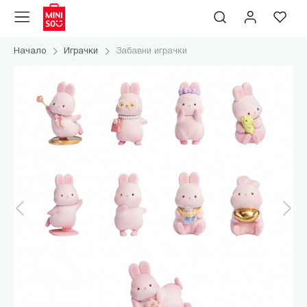
Начало
Играчки
Забавни играчки