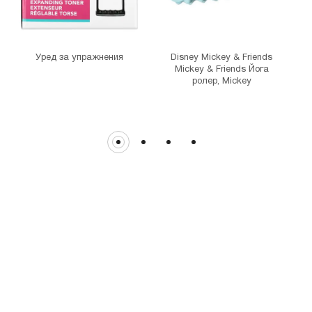
гр. София, бул."Витоша" №57
THE MALL
гр. София, бул. Цариградско шосе 115з
Уред за упражнения
Disney Mickey & Friends
Mickey & Friends Йога
ролер, Mickey