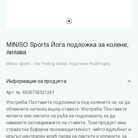
MINISO Sports Йога подложка за колене,
лилава
Miniso Sports - Ink Printing Series Yoga Knee Pad(Purple)
Информация за продукта
Арт. №: 6936735321261
Употреба: Поставете подложката под коленете си, за да
облекчите натиска върху ставите. Употреба: Поставете
китките или лактите на ръба на подложката, за да
намалите натоварването на ставите. Този продукт има
страхотна буферна производителност, чийто вдлъбнат и
кръгъл централен жлеб пасва на лактите и коленете, за