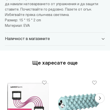
да намали натоварването от упражнения и да защити
ставите. Почиствайте го редовно. Пазете от огън.
Избягвайте пряка слънчева светлина.
Размер: 15 * 15 * 2 cm
Материал: EVA
Наличност в магазините
MINISO Парадайс Център
гр. София, бул."Черни връх" №100, Парадайс Център, ниво 0
MINISO Сердика Център
Ще харесате още
гр. София, бул."Ситняково" №48, Сердика Център, ниво -1
MINISO София Ринг Мол
гр. София, бул."Околовръстен път" №214, София Ринг Мол, ниво
0
MINISO Денкоглу
гр. София, ул."Денкоглу" №44
MINISO Витоша