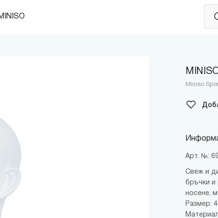
MINISO
MINISO
Miniso Sp
Доб
Информа
Арт. №: 
Свеж и ди
бръчки и 
носене, м
Размер: 4
Материал