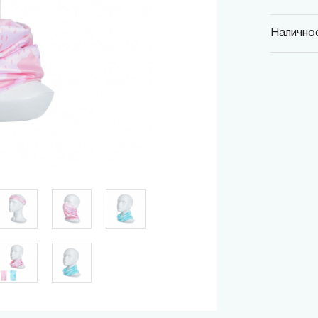
Наличнос
MINISO
гр. София,
MINISO
гр. София,
MINISO
гр. София,
MINISO
гр. София
MINISO
гр. София
THE M
гр. София,