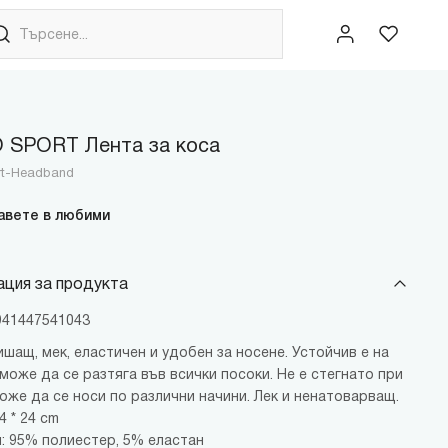
 SPORT Лента за коса
ort-Headband
авете в любими
ция за продукта
6941447541043
шащ, мек, еластичен и удобен за носене. Устойчив е на
може да се разтяга във всички посоки. Не е стегнато при
оже да се носи по различни начини. Лек и ненатоварващ.
4 * 24 cm
: 95% полиестер, 5% еластан