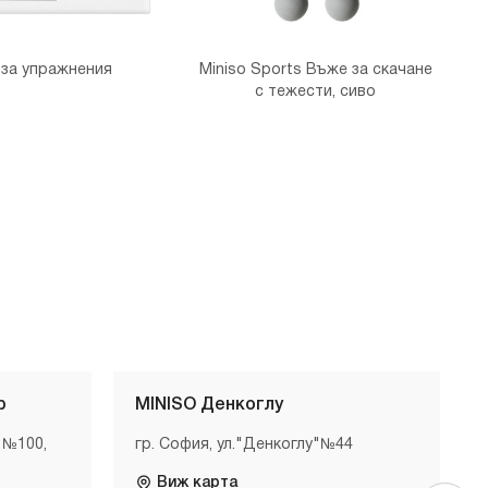
 за упражнения
Miniso Sports Въже за скачане
с тежести, сиво
р
MINISO Денкоглу
 №100,
гр. София, ул."Денкоглу"№44
Виж карта