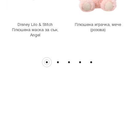
гр. София, бул."Витоша" №57
THE MALL
гр. София, бул. Цариградско шосе 115з
Disney Lilo & Stitch
Плюшена играчка, мече
Плюшена маска за сън,
(розова)
Angel