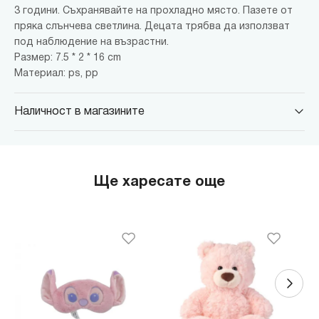
3 години. Съхранявайте на прохладно място. Пазете от
пряка слънчева светлина. Децата трябва да използват
под наблюдение на възрастни.
Размер: 7.5 * 2 * 16 cm
Материал: ps, pp
Наличност в магазините
MINISO Парадайс Център
гр. София, бул."Черни връх" №100, Парадайс Център, ниво 0
MINISO Сердика Център
Ще харесате още
гр. София, бул."Ситняково" №48, Сердика Център, ниво -1
MINISO София Ринг Мол
гр. София, бул."Околовръстен път" №214, София Ринг Мол, ниво
0
MINISO Денкоглу
гр. София, ул."Денкоглу" №44
MINISO Витоша