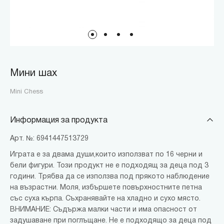
Мини шах
Mini Chess
Информация за продукта
Арт. №: 6941447513729
Играта е за двама души,които използват по 16 черни и
бели фигури. Този продукт не е подходящ за деца под 3
години. Трябва да се използва под прякото наблюдение
на възрастни. Моля, избършете повърхностните петна
със суха кърпа. Съхранявайте на хладно и сухо място.
ВНИМАНИЕ: Съдържа малки части и има опасност от
задушаване при поглъщане. Не е подходящо за деца под