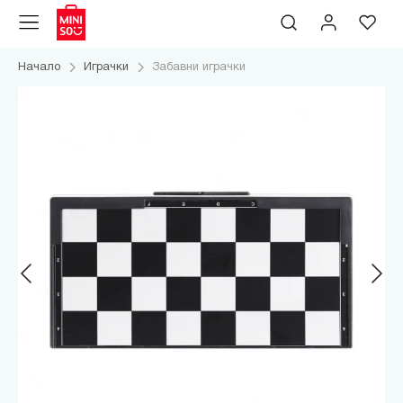
Начало
Играчки
Забавни играчки