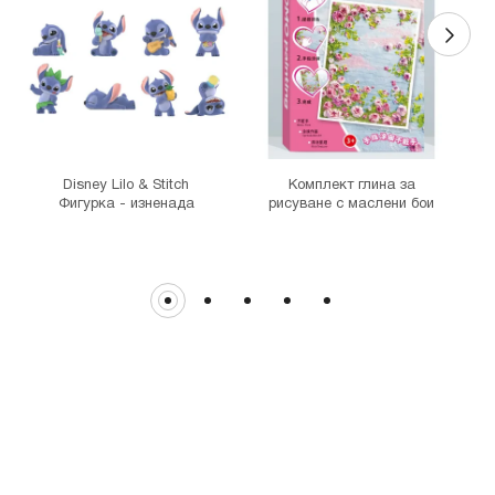
MINISO Денкоглу
гр. София, ул."Денкоглу" №44
MINISO Витоша
гр. София, бул."Витоша" №57
THE MALL
гр. София, бул. Цариградско шосе 115з
Disney Lilo & Stitch
Комплект глина за
Фигурка - изненада
рисуване с маслени бои