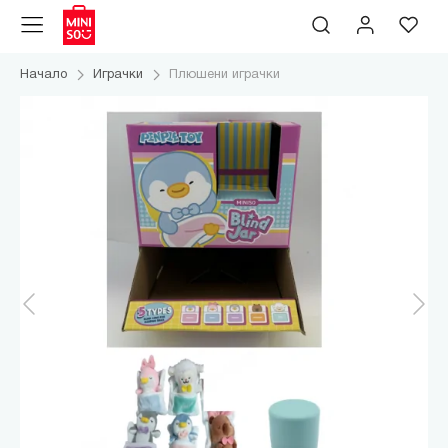
Начало
Играчки
Плюшени играчки