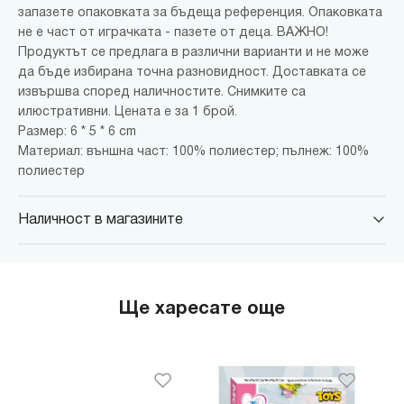
запазете опаковката за бъдеща референция. Опаковката
не е част от играчката - пазете от деца. ВАЖНО!
Продуктът се предлага в различни варианти и не може
да бъде избирана точна разновидност. Доставката се
извършва според наличностите. Снимките са
илюстративни. Цената е за 1 брой.
Размер: 6 * 5 * 6 cm
Материал: външна част: 100% полиестер; пълнеж: 100%
полиестер
Наличност в магазините
MINISO Парадайс Център
гр. София, бул."Черни връх" №100, Парадайс Център, ниво 0
MINISO Сердика Център
Ще харесате още
гр. София, бул."Ситняково" №48, Сердика Център, ниво -1
MINISO София Ринг Мол
гр. София, бул."Околовръстен път" №214, София Ринг Мол, ниво
0