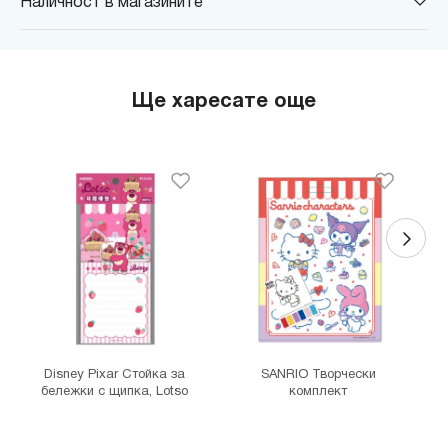
Наличност в магазините
MINISO Парадайс Център
гр. София, бул."Черни връх" №100, Парадайс Център, ниво 0
MINISO Сердика Център
Ще харесате още
гр. София, бул."Ситняково" №48, Сердика Център, ниво -1
MINISO София Ринг Мол
гр. София, бул."Околовръстен път" №214, София Ринг Мол, ниво
0
MINISO Денкоглу
гр. София, ул."Денкоглу" №44
MINISO Витоша
гр. София, бул."Витоша" №57
THE MALL
гр. София, бул. Цариградско шосе 115з
Disney Pixar Стойка за
SANRIO Творчески
бележки с щипка, Lotso
комплект