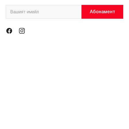
Абонамент
Информация
Общи условия
Политика за поверителност
Магазини
За нас
Контакти
Контакти
miniso@miniso.bg