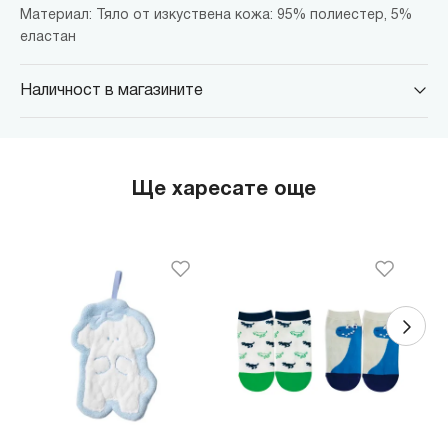
Материал: Тяло от изкуствена кожа: 95% полиестер, 5%
еластан
Наличност в магазините
MINISO Парадайс Център
гр. София, бул."Черни връх" №100, Парадайс Център, ниво 0
MINISO Сердика Център
Ще харесате още
гр. София, бул."Ситняково" №48, Сердика Център, ниво -1
MINISO София Ринг Мол
гр. София, бул."Околовръстен път" №214, София Ринг Мол, ниво
0
MINISO Денкоглу
гр. София, ул."Денкоглу" №44
MINISO Витоша
гр. София, бул."Витоша" №57
THE MALL
гр. София, бул. Цариградско шосе 115з