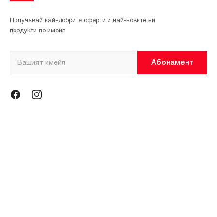
Получавай най-добрите оферти и най-новите ни
продукти по имейл
Абонамент
Информация
Общи условия
Политика за поверителност
Магазини
За нас
Контакти