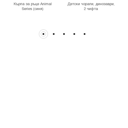
Кърпа за ръце Animal
Детски чорапи, динозаври,
D
Series (синя)
2 чифта