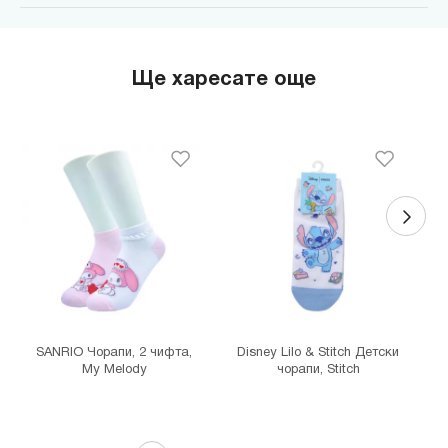
MINISO Парадайс Център
гр. София, бул."Черни връх" №100, Парадайс Център, ниво 0
MINISO Сердика Център
Ще харесате още
гр. София, бул."Ситняково" №48, Сердика Център, ниво -1
MINISO София Ринг Мол
гр. София, бул."Околовръстен път" №214, София Ринг Мол, ниво
0
MINISO Денкоглу
гр. София, ул."Денкоглу" №44
MINISO Витоша
гр. София, бул."Витоша" №57
THE MALL
гр. София, бул. Цариградско шосе 115з
SANRIO Чорапи, 2 чифта,
Disney Lilo & Stitch Детски
My Melody
чорапи, Stitch