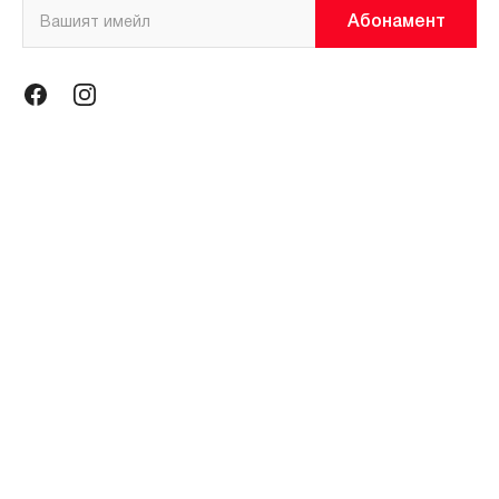
Абонамент
Информация
Общи условия
Политика за поверителност
Магазини
За нас
Контакти
Контакти
miniso@miniso.bg
гр. София 1434, ул. Околовръстен път № 214, София Ринг