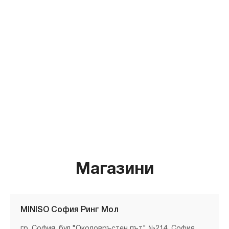
Магазини
MINISO София Ринг Мол
гр. София, бул."Околовръстен път" №214, София