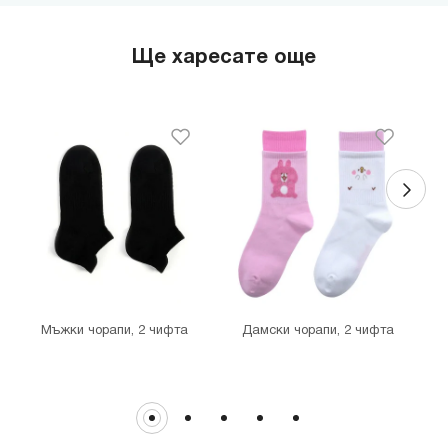
гр. София, бул."Черни връх" №100, Парадайс Център, ниво 0
MINISO Сердика Център
Ще харесате още
гр. София, бул."Ситняково" №48, Сердика Център, ниво -1
MINISO София Ринг Мол
гр. София, бул."Околовръстен път" №214, София Ринг Мол, ниво
0
MINISO Денкоглу
гр. София, ул."Денкоглу" №44
MINISO Витоша
гр. София, бул."Витоша" №57
THE MALL
гр. София, бул. Цариградско шосе 115з
Мъжки чорапи, 2 чифта
Дамски чорапи, 2 чифта