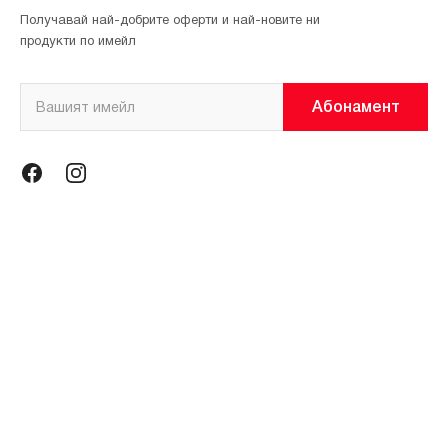
Получавай най-добрите оферти и най-новите ни
продукти по имейл
Абонамент
Информация
Общи условия
Политика за поверителност
Магазини
За нас
Контакти