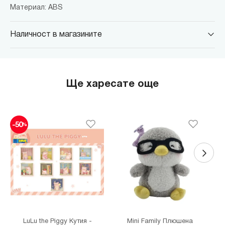
Материал: ABS
Наличност в магазините
MINISO Парадайс Център
гр. София, бул."Черни връх" №100, Парадайс Център, ниво 0
MINISO Сердика Център
Ще харесате още
гр. София, бул."Ситняково" №48, Сердика Център, ниво -1
MINISO София Ринг Мол
гр. София, бул."Околовръстен път" №214, София Ринг Мол, ниво
-50
%
0
MINISO Денкоглу
гр. София, ул."Денкоглу" №44
MINISO Витоша
гр. София, бул."Витоша" №57
THE MALL
гр. София, бул. Цариградско шосе 115з
LuLu the Piggy Кутия -
Mini Family Плюшена