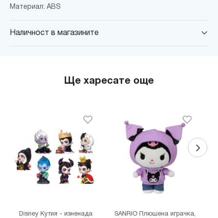
Материал: ABS
Наличност в магазините
MINISO Парадайс Център
гр. София, бул."Черни връх" №100, Парадайс Център, ниво 0
MINISO Сердика Център
Ще харесате още
гр. София, бул."Ситняково" №48, Сердика Център, ниво -1
MINISO София Ринг Мол
гр. София, бул."Околовръстен път" №214, София Ринг Мол, ниво
0
MINISO Денкоглу
гр. София, ул."Денкоглу" №44
MINISO Витоша
гр. София, бул."Витоша" №57
THE MALL
гр. София, бул. Цариградско шосе 115з
Disney Кутия - изненада
SANRIO Плюшена играчка,