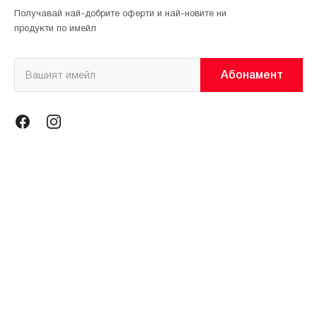
Получавай най-добрите оферти и най-новите ни
продукти по имейл
Абонамент
Информация
Общи условия
Политика за поверителност
Магазини
За нас
Контакти