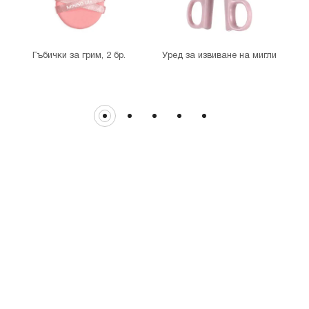
гр. София, бул."Витоша" №57
THE MALL
гр. София, бул. Цариградско шосе 115з
Гъбички за грим, 2 бр.
Уред за извиване на мигли