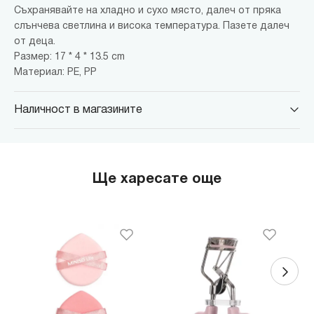
Съхранявайте на хладно и сухо място, далеч от пряка
слънчева светлина и висока температура. Пазете далеч
от деца.
Размер: 17 * 4 * 13.5 cm
Материал: PE, PP
Наличност в магазините
MINISO Парадайс Център
гр. София, бул."Черни връх" №100, Парадайс Център, ниво 0
MINISO Сердика Център
Ще харесате още
гр. София, бул."Ситняково" №48, Сердика Център, ниво -1
MINISO София Ринг Мол
гр. София, бул."Околовръстен път" №214, София Ринг Мол, ниво
0
MINISO Денкоглу
гр. София, ул."Денкоглу" №44
MINISO Витоша