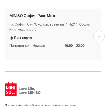
MINISO София Ринг Мол
гр. София, бул."Околовръстен път" №214, София
Ринг мол, ниво 0
Виж карта
Понеделник - Неделя
10:00 - 22:00
Получавай най-добрите оферти и най-новите ни