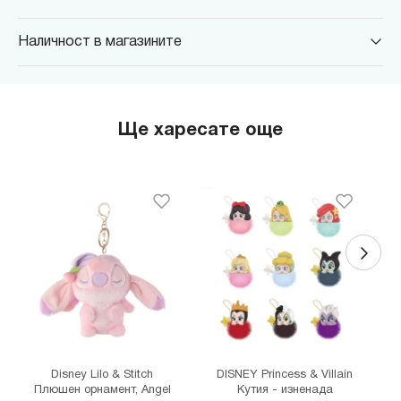
Наличност в магазините
MINISO Парадайс Център
гр. София, бул."Черни връх" №100, Парадайс Център, ниво 0
MINISO Сердика Център
Ще харесате още
гр. София, бул."Ситняково" №48, Сердика Център, ниво -1
MINISO София Ринг Мол
гр. София, бул."Околовръстен път" №214, София Ринг Мол, ниво
0
MINISO Денкоглу
гр. София, ул."Денкоглу" №44
MINISO Витоша
гр. София, бул."Витоша" №57
THE MALL
гр. София, бул. Цариградско шосе 115з
Disney Lilo & Stitch
DISNEY Princess & Villain
Плюшен орнамент, Angel
Кутия - изненада