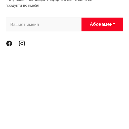
продукти по имейл
Абонамент
Информация
Общи условия
Политика за поверителност
Магазини
За нас
Контакти
Контакти