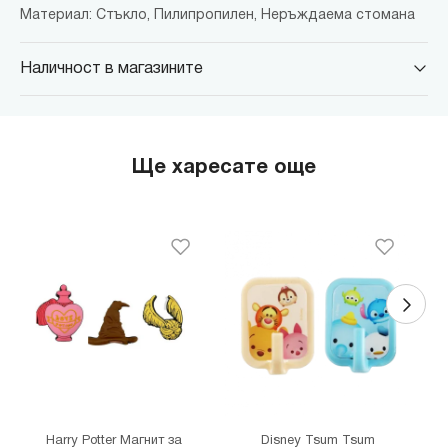
Материал: Стъкло, Пилипропилен, Неръждаема стомана
Наличност в магазините
MINISO Парадайс Център
гр. София, бул."Черни връх" №100, Парадайс Център, ниво 0
MINISO Сердика Център
Ще харесате още
гр. София, бул."Ситняково" №48, Сердика Център, ниво -1
MINISO София Ринг Мол
гр. София, бул."Околовръстен път" №214, София Ринг Мол, ниво
0
MINISO Денкоглу
гр. София, ул."Денкоглу" №44
MINISO Витоша
гр. София, бул."Витоша" №57
THE MALL
гр. София, бул. Цариградско шосе 115з
Harry Potter Магнит за
Disney Tsum Tsum