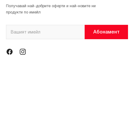
Получавай най-добрите оферти и най-новите ни
продукти по имейл
Абонамент
Информация
Общи условия
Политика за поверителност
Магазини
За нас
Контакти