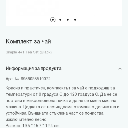
Комплект за чай
Simple 4+1 Tea Set (Black)
Информация за продукта
Арт. №: 6958085510072
Красив и практичен, комплектът за чай е подходящ за
температури от 0 градуса C до 120 градуса C. Да не се
поставя в микровълнова печка и да не се мие в миялна
машина. Цедката от неръждаема стомана е деликатна и
устойчива. Външната стъклена част се почиства
изключително лесно.
Размер: 19.5 * 15.7 * 12.4 cm