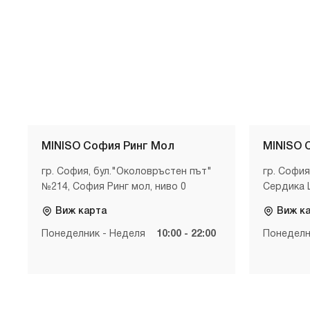
MINISO София Ринг Мол
MINISO 
гр. София, бул."Околовръстен път"
гр. София
№214, София Ринг мол, ниво 0
Сердика 
Виж карта
Виж к
Понеделник - Неделя
10:00 - 22:00
Понеделн