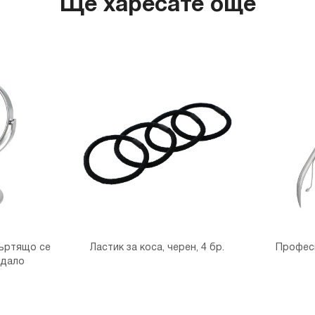
Ще харесате още
ъртящо се
Ластик за коса, черен, 4 бр.
Профес
едало