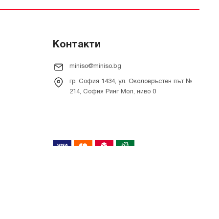
Контакти
miniso@miniso.bg
гр. София 1434, ул. Околовръстен път №
214, София Ринг Мол, ниво 0
Онлайн магазин от
RIZN