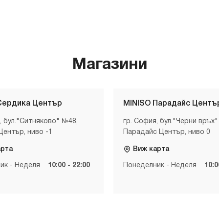
Магазини
Сердика Център
MINISO Парадайс Центъ
, бул."Ситняково" №48,
гр. София, бул."Черни връх"
Център, ниво -1
Парадайс Център, ниво 0
арта
Виж карта
ик - Неделя
10:00 - 22:00
Понеделник - Неделя
10:0