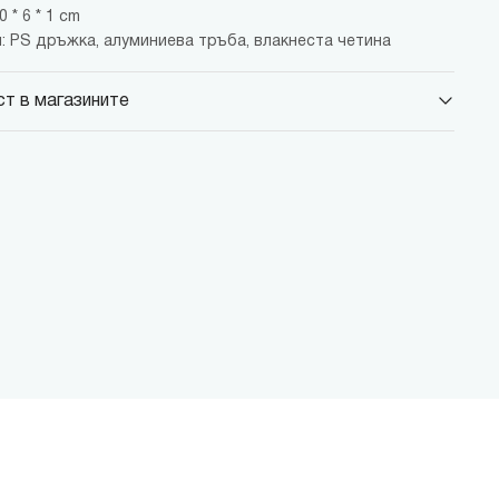
 * 6 * 1 cm
: PS дръжка, алуминиева тръба, влакнеста четина
т в магазините
 Парадайс Център
 бул."Черни връх" №100, Парадайс Център, ниво 0
 Сердика Център
 бул."Ситняково" №48, Сердика Център, ниво -1
 София Ринг Мол
 бул."Околовръстен път" №214, София Ринг Мол, ниво 0
 Денкоглу
, ул."Денкоглу" №44
 Витоша
, бул."Витоша" №57
ALL
 бул. Цариградско шосе 115з