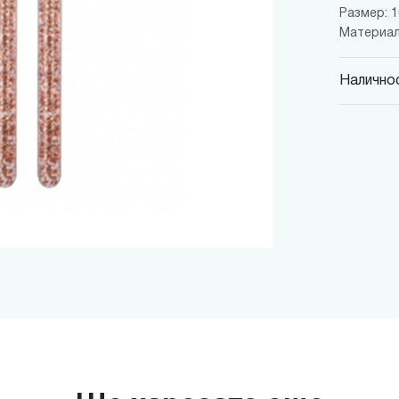
Размер: 10
Материал
Наличнос
MINISO
гр. София,
MINISO
гр. София,
MINISO
гр. София,
MINISO
гр. София
MINISO
гр. София
THE M
гр. София,