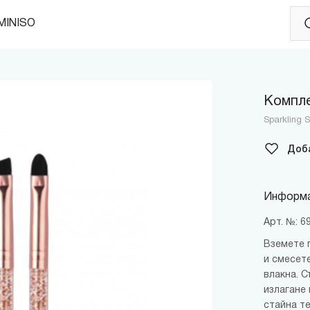
MINISO
Компле
Sparkling 
Доб
Информа
Арт. №: 
Вземете 
и смесете
влакна. 
излагане
стайна т