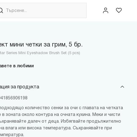
кт мини четки за грим, 5 бр.
Star Series Mini Eyeshadow Brush Set (5 pcs)
авете в любими
ция за продукта
6941856906198
подходящо количество сенки за очи с главата на четката
 в зоната около контура на очната кухина. Меки и чисти
Съхранявайте далеч от деца. Избягвайте продължително
 на влага или висока температура. Съхранявайте при
емпература.