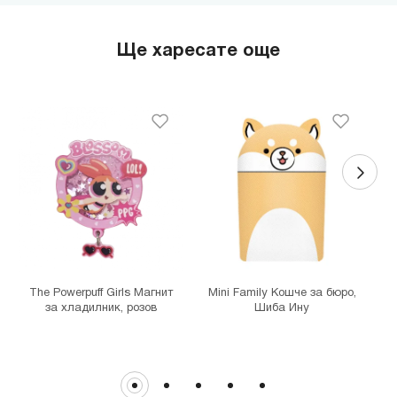
гр. София, бул."Черни връх" №100, Парадайс Център, ниво 0
MINISO Сердика Център
Ще харесате още
гр. София, бул."Ситняково" №48, Сердика Център, ниво -1
MINISO София Ринг Мол
гр. София, бул."Околовръстен път" №214, София Ринг Мол, ниво
0
MINISO Денкоглу
гр. София, ул."Денкоглу" №44
MINISO Витоша
гр. София, бул."Витоша" №57
THE MALL
гр. София, бул. Цариградско шосе 115з
The Powerpuff Girls Магнит
Mini Family Кошче за бюро,
за хладилник, розов
Шиба Ину