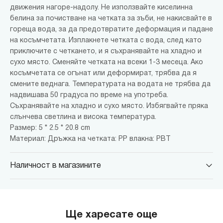
движения нагоре-надолу. Не използвайте киселинна
белина за почистване на четката за зъби, не накисвайте в
гореща вода, за да предотвратите деформация и падане
на косъмчетата. Изплакнете четката с вода, след като
приключите с четкането, и я съхранявайте на хладно и
сухо място. Сменяйте четката на всеки 1-3 месеца. Ако
косъмчетата се огънат или деформират, трябва да я
смените веднага. Температурата на водата не трябва да
надвишава 50 градуса по време на употреба.
Съхранявайте на хладно и сухо място. Избягвайте пряка
слънчева светлина и висока температура.
Размер: 5 * 2.5 * 20.8 cm
Материал: Дръжка на четката: PP влакна: PBT
Наличност в магазините
MINISO Парадайс Център
гр. София, бул."Черни връх" №100, Парадайс Център, ниво 0
MINISO Сердика Център
Ще харесате още
гр. София, бул."Ситняково" №48, Сердика Център, ниво -1