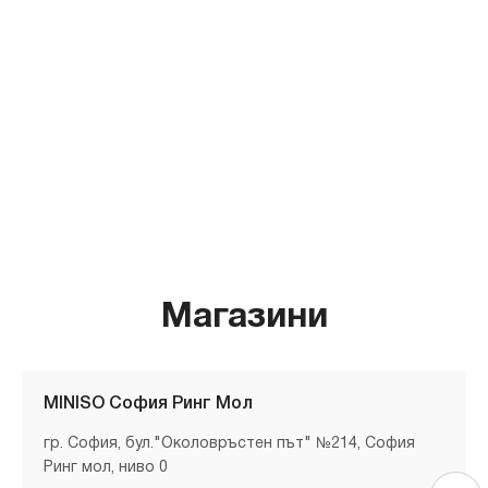
Магазини
MINISO София Ринг Мол
гр. София, бул."Околовръстен път" №214, София
Ринг мол, ниво 0