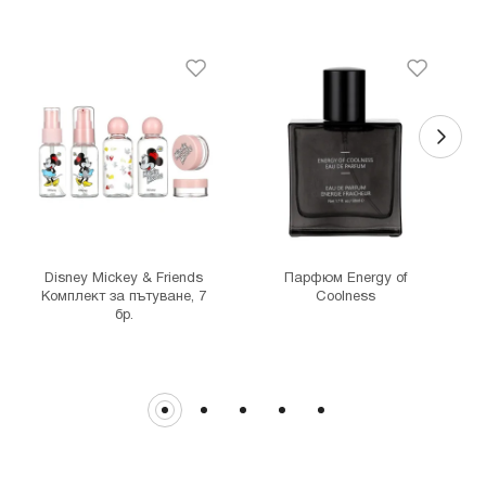
MINISO София Ринг Мол
гр. София, бул."Околовръстен път" №214, София Ринг Мол, ниво
0
MINISO Денкоглу
гр. София, ул."Денкоглу" №44
MINISO Витоша
гр. София, бул."Витоша" №57
THE MALL
гр. София, бул. Цариградско шосе 115з
Disney Mickey & Friends
Парфюм Energy of
Комплект за пътуване, 7
Coolness
бр.