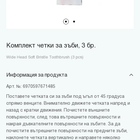
Комплект четки за зъби, 3 бр.
Wide Head Soft Bristle Toothbrush (3 pcs)
Информация за продукта
Арт. №: 6970597671485
Поставете четката си за зъби под ъгъл от 45 градуса
спрямо венците. Внимателно движете четката напред и
назад с кратки движения. Почистете външните
повърхности, след това вътрешните повърхности и
накрая дъвкателните повърхности на зъбите. За да
почистите вътрешните повърхности на предните зъби,
наклонете четката вертикално и направете няколко